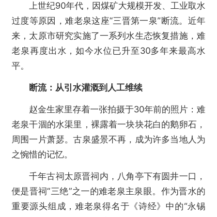
上世纪90年代，因煤矿大规模开发、工业取水
过度等原因，难老泉这座“三晋第一泉”断流。近年
来，太原市研究实施了一系列水生态恢复措施，难
老泉再度出水，如今水位已升至30多年来最高水
平。
断流：从引水灌溉到人工维续
赵金生家里存着一张拍摄于30年前的照片：难
老泉干涸的水渠里，裸露着一块块花白的鹅卵石，
周围一片萧瑟。古泉盛景不再，成为许多当地人为
之惋惜的记忆。
千年古祠太原晋祠内，八角亭下有圆井一口，
便是晋祠“三绝”之一的难老泉主泉眼。作为晋水的
重要源头组成，难老泉得名于《诗经》中的“永锡