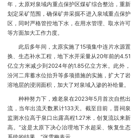
年，太原对泉域内重点保护区煤矿综合整治，重新
划定采矿范围，确保矿井采掘不进入泉域重点保护
区，同时严格管控地下水，在用水管理、取水许可
等方面加大工作力度。
此后多年间，太原实施了15项集中连片水源置
换、生态补水工程，地下水开采量从20年前的4.51
亿立方米减少到2024年的1.85亿立方米。此外，
汾河二库蓄水位抬升等多项措施的实施，扩大了岩
溶地层的浸润面积，加大了对泉域入渗的补给量。
种种努力下，难老泉在2023年5月首次自然出
流，当年出流天数累计133天。截至目前，晋祠泉
监测水位高于泉口出露高程1.27米，创复流以来新
高。“这是太原下决心治理地下水超采、恢复生态
系统的结果。”张雪梅表示。