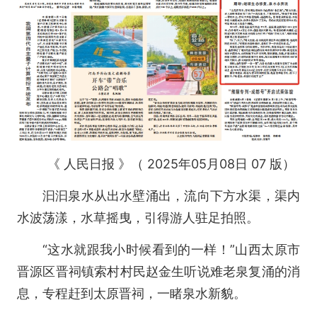
《 人民日报 》（ 2025年05月08日 07 版）
汩汩泉水从出水壁涌出，流向下方水渠，渠内
水波荡漾，水草摇曳，引得游人驻足拍照。
“这水就跟我小时候看到的一样！”山西太原市
晋源区晋祠镇索村村民赵金生听说难老泉复涌的消
息，专程赶到太原晋祠，一睹泉水新貌。