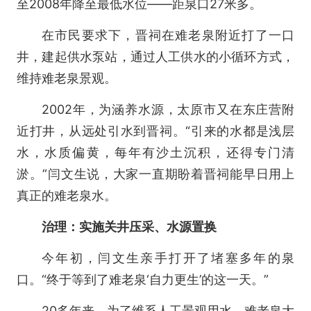
至2008年降至最低水位——距泉口27米多。
在市民要求下，晋祠在难老泉附近打了一口
井，建起供水泵站，通过人工供水的小循环方式，
维持难老泉景观。
2002年，为涵养水源，太原市又在东庄营附
近打井，从远处引水到晋祠。“引来的水都是浅层
水，水质偏黄，每年有沙土沉积，还得专门清
淤。”闫文生说，大家一直期盼着晋祠能早日用上
真正的难老泉水。
治理：实施关井压采、水源置换
今年初，闫文生亲手打开了堵塞多年的泉
口。“终于等到了难老泉‘自力更生’的这一天。”
20多年来，为了维系人工景观用水，难老泉大