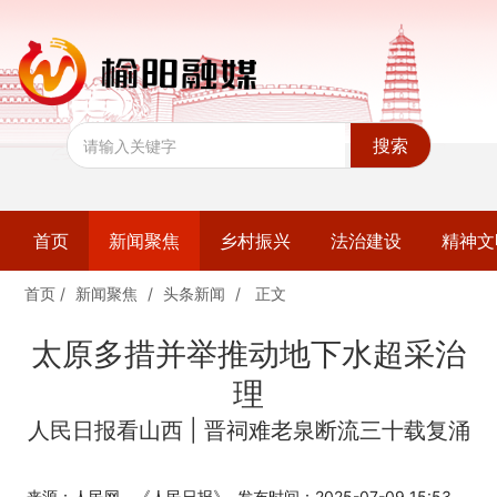
搜索
首页
新闻聚焦
乡村振兴
法治建设
精神文
首页
/
新闻聚焦
/
头条新闻
/
正文
太原多措并举推动地下水超采治
理
人民日报看山西 | 晋祠难老泉断流三十载复涌
来源：人民网－《人民日报》
发布时间：2025-07-09 15:53