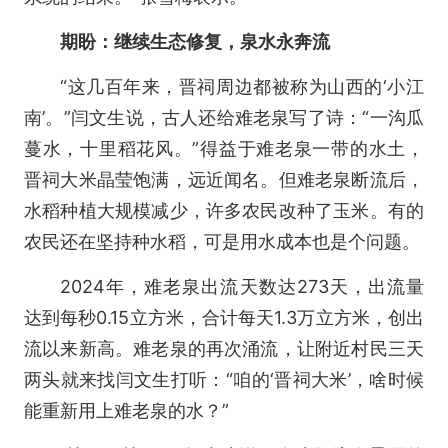
期盼：继续生态修复，泉水永奔流
“这几百年来，晋祠周边都被称为山西的‘小江
南’。”闫文生说，古人还给难老泉写了诗：“一沟瓜
蔓水，十里稻花风。”得益于难老泉一带的水土，
晋祠大米晶莹饱满，远近闻名。但难老泉断流后，
水稻种植大规模减少，许多农民改种了玉米。有的
农民还在坚持种水稻，可是用水成本也是个问题。
2024年，难老泉出流天数达273天，出流量
达到每秒0.15立方米，合计每天1.3万立方米，创出
流以来新高。难老泉的再次涌流，让附近村民三天
两头就来找闫文生打听：“咱的‘晋祠大米’，啥时候
能重新用上难老泉的水？”